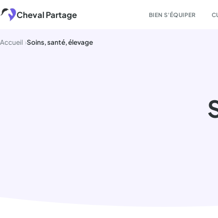
Aller
Cheval Partage
BIEN S'ÉQUIPER
C
au
contenu
Accueil
Soins, santé, élevage