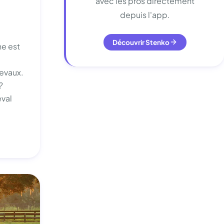
avec les pros directement
depuis l'app.
Découvrir Stenko
e est
evaux.
?
val