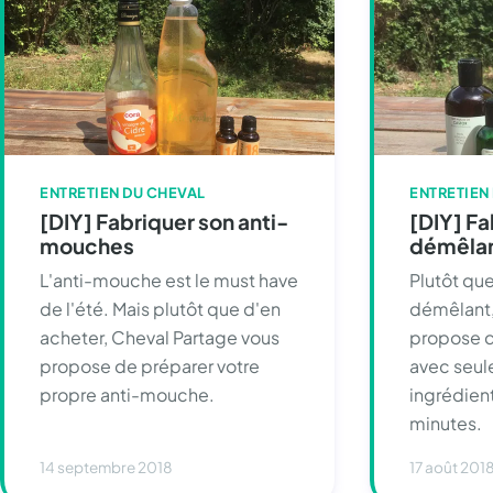
ENTRETIEN DU CHEVAL
ENTRETIEN
[DIY] Fabriquer son anti-
[DIY] Fa
mouches
démêlan
L'anti-mouche est le must have
Plutôt que
de l'été. Mais plutôt que d'en
démêlant,
acheter, Cheval Partage vous
propose de
propose de préparer votre
avec seu
propre anti-mouche.
ingrédien
minutes.
14 septembre 2018
17 août 201