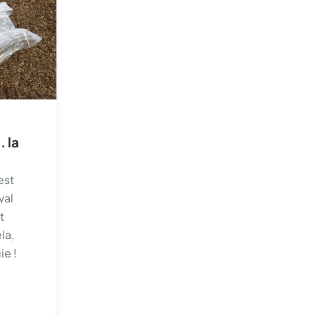
. la
est
val
t
la,
ie !