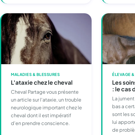
MALADIES & BLESSURES
ÉLEVAGE &
L'ataxie chez le cheval
Les soi
: le cas 
Cheval Partage vous présente
La jument 
un article sur l'ataxie, un trouble
bas a cert
neurologique important chez le
sont les s
cheval dont il est impératif
lui apport
d'en prendre conscience.
de probl