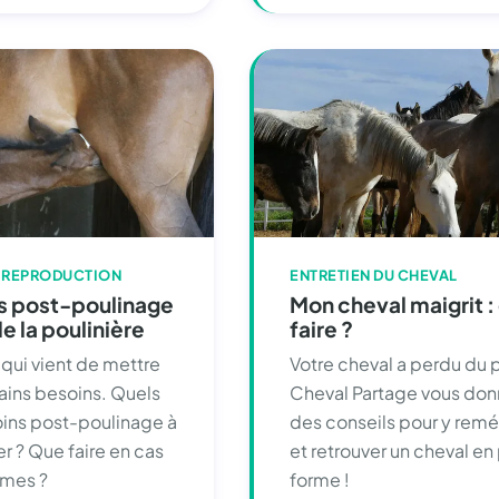
 REPRODUCTION
ENTRETIEN DU CHEVAL
ns post-poulinage
Mon cheval maigrit :
de la poulinière
faire ?
qui vient de mettre
Votre cheval a perdu du 
ains besoins. Quels
Cheval Partage vous do
oins post-poulinage à
des conseils pour y remé
er ? Que faire en cas
et retrouver un cheval en
èmes ?
forme !