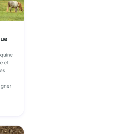
que
Équine
e et
les
igner