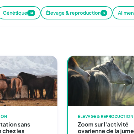
Génétique
Élevage & reproduction
Alimen
14
8
ION
ÉLEVAGE & REPRODUCTION
tation sans
Zoom sur l'activité
 chez les
ovarienne de la jum