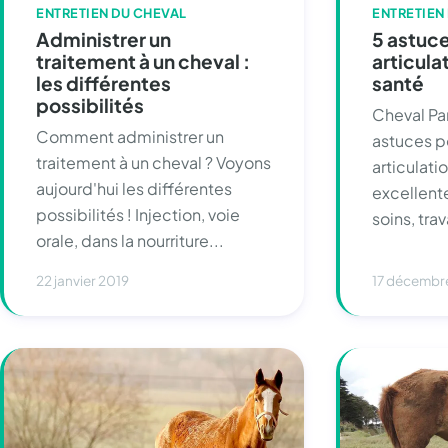
ENTRETIEN DU CHEVAL
ENTRETIEN
Administrer un
5 astuc
traitement à un cheval :
articula
les différentes
santé
possibilités
Cheval Pa
Comment administrer un
astuces p
traitement à un cheval ? Voyons
articulati
aujourd'hui les différentes
excellente
possibilités ! Injection, voie
soins, trava
orale, dans la nourriture...
22 janvier 2019
17 décembr