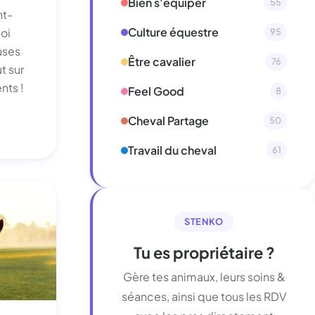
Bien s'équiper
55
nt-
Culture équestre
uoi
95
uses
Être cavalier
76
t sur
nts !
Feel Good
8
Cheval Partage
50
Travail du cheval
61
STENKO
Tu es propriétaire ?
Gère tes animaux, leurs soins &
séances, ainsi que tous les RDV