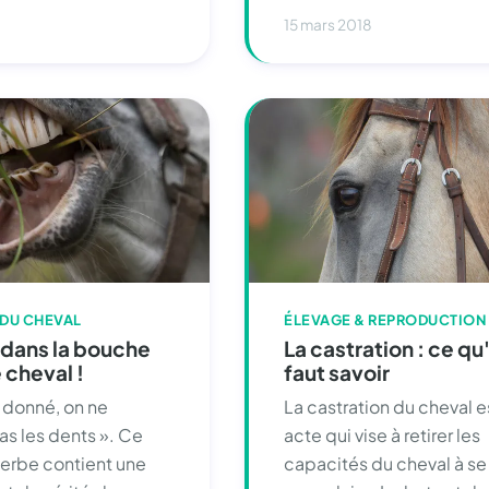
15 mars 2018
 DU CHEVAL
ÉLEVAGE & REPRODUCTION
 dans la bouche
La castration : ce qu'
 cheval !
faut savoir
l donné, on ne
La castration du cheval e
as les dents ». Ce
acte qui vise à retirer les
verbe contient une
capacités du cheval à se