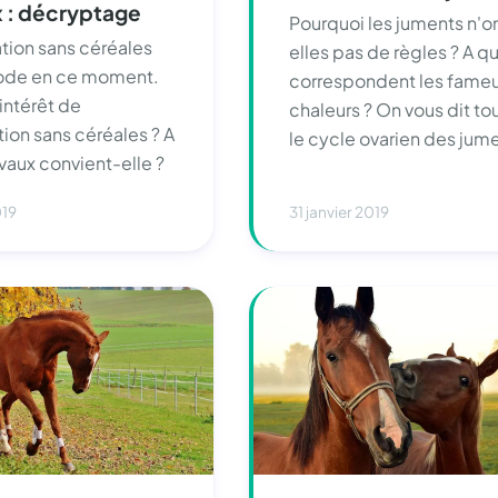
 : décryptage
Pourquoi les juments n'o
ation sans céréales
elles pas de règles ? A q
mode en ce moment.
correspondent les fame
'intérêt de
chaleurs ? On vous dit tou
tion sans céréales ? A
le cycle ovarien des jume
vaux convient-elle ?
019
31 janvier 2019