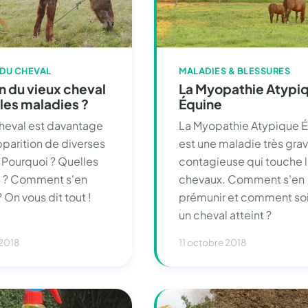
 DU CHEVAL
MALADIES & BLESSURES
n du vieux cheval
La Myopathie Atypi
elles maladies ?
Équine
cheval est davantage
La Myopathie Atypique 
apparition de diverses
est une maladie très grav
 Pourquoi ? Quelles
contagieuse qui touche 
s ? Comment s'en
chevaux. Comment s'en
 On vous dit tout !
prémunir et comment so
un cheval atteint ?
 2018
11 octobre 2018