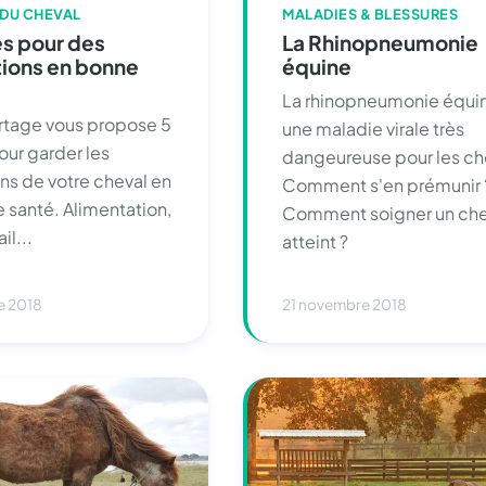
 DU CHEVAL
MALADIES & BLESSURES
es pour des
La Rhinopneumonie
tions en bonne
équine
La rhinopneumonie équin
rtage vous propose 5
une maladie virale très
our garder les
dangeureuse pour les ch
ons de votre cheval en
Comment s'en prémunir 
 santé. Alimentation,
Comment soigner un che
il...
atteint ?
e 2018
21 novembre 2018