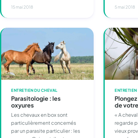
15 mai 2018
5 mai 2018
ENTRETIEN DU CHEVAL
ENTRETIEN
Parasitologie : les
Plongez
oxyures
de votre
Les chevaux en box sont
« A cheva
particulièrement concernés
regarde p
par un parasite particulier : les
vieux pro