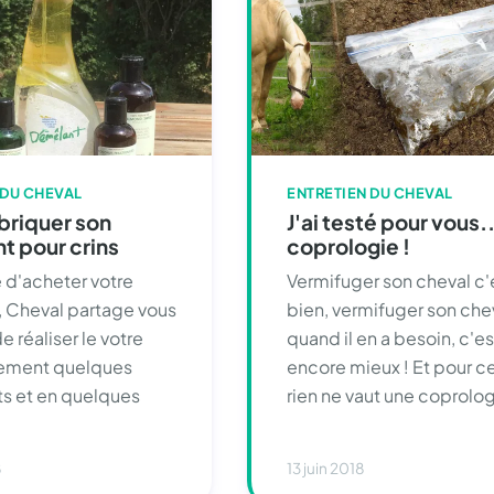
 DU CHEVAL
ENTRETIEN DU CHEVAL
briquer son
J'ai testé pour vous..
t pour crins
coprologie !
 d'acheter votre
Vermifuger son cheval c'
 Cheval partage vous
bien, vermifuger son che
 réaliser le votre
quand il en a besoin, c'es
lement quelques
encore mieux ! Et pour ce
ts et en quelques
rien ne vaut une coprolog
8
13 juin 2018