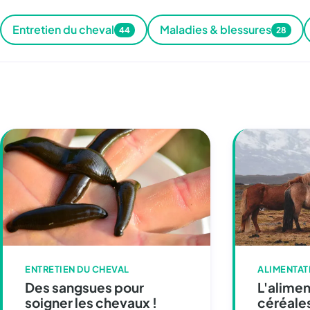
Entretien du cheval
Maladies & blessures
44
28
ENTRETIEN DU CHEVAL
ALIMENTAT
Des sangsues pour
L'alimen
soigner les chevaux !
céréales