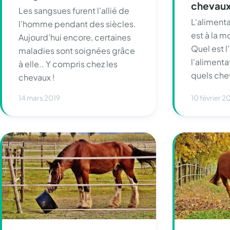
chevaux
Les sangsues furent l'allié de
L'aliment
l'homme pendant des siècles.
est à la 
Aujourd'hui encore, certaines
Quel est l
maladies sont soignées grâce
l'alimenta
à elle.. Y compris chez les
quels che
chevaux !
14 mars 2019
10 février 2