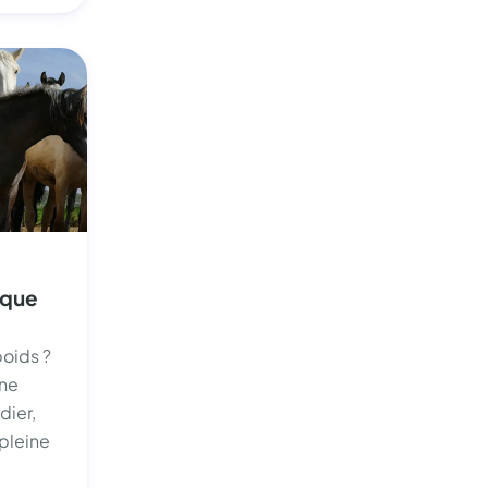
 que
poids ?
nne
dier,
 pleine