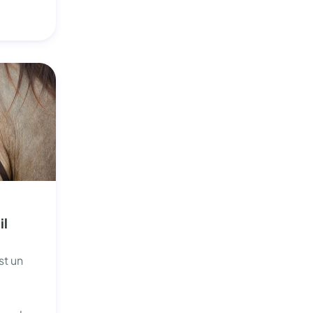
il
st un