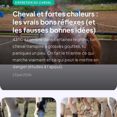
ENTRETIEN DU CHEVAL
Cheval et fortes chaleurs :
les vrais bons réflexes (et
les fausses bonnes idées)
43°C à l'ombre dans certaines régions, ton
cheval transpire à grosses gouttes, tu
paniques un peu. On fait le tri entre ce qui
marche vraiment et ce qui peut le mettre en
danger (études à l'appui).
23 juin 2026