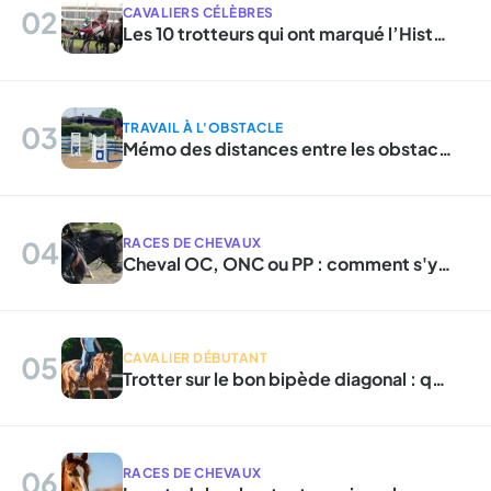
02
CAVALIERS CÉLÈBRES
Les 10 trotteurs qui ont marqué l’Histoire des courses hippiques en France
03
TRAVAIL À L'OBSTACLE
Mémo des distances entre les obstacles
04
RACES DE CHEVAUX
Cheval OC, ONC ou PP : comment s'y retrouver ?
05
CAVALIER DÉBUTANT
Trotter sur le bon bipède diagonal : qu'est-ce que cela signifie ?
06
RACES DE CHEVAUX