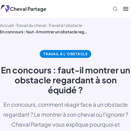
Aller
Cheval Partage
au
contenu
Accueil
Travail du cheval
Travail à l'obstacle
En concours : faut-il montrer un obstacle regardant à son équidé ?
TRAVAIL À L'OBSTACLE
En concours : faut-il montrer un
obstacle regardant à son
équidé ?
En concours, comment réagir face à un obstacle
regardant ? Le montrer à son cheval ou l'ignorer ?
Cheval Partage vous explique pourquoi et