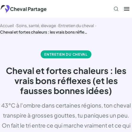
Aller
Cheval Partage
au
contenu
Accueil
Soins, santé, élevage
Entretien du cheval
Cheval et fortes chaleurs : les vrais bons réflexes (et les fausses bonnes idées)
ENTRETIEN DU CHEVAL
Cheval et fortes chaleurs : les
vrais bons réflexes (et les
fausses bonnes idées)
43°C à l'ombre dans certaines régions, ton cheval
transpire à grosses gouttes, tu paniques un peu.
On fait le tri entre ce qui marche vraiment et ce qui