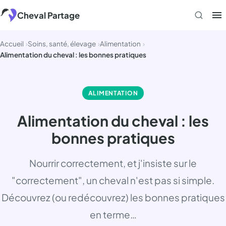
Aller
Cheval Partage
au
contenu
Accueil
Soins, santé, élevage
Alimentation
Alimentation du cheval : les bonnes pratiques
ALIMENTATION
Alimentation du cheval : les
bonnes pratiques
Nourrir correctement, et j'insiste sur le
"correctement", un cheval n'est pas si simple.
Découvrez (ou redécouvrez) les bonnes pratiques
en terme…