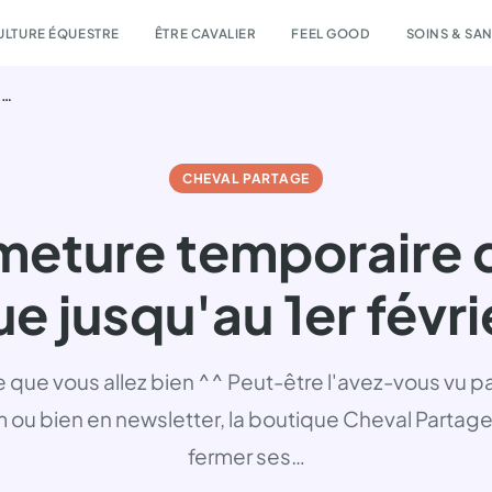
ULTURE ÉQUESTRE
ÊTRE CAVALIER
FEEL GOOD
SOINS & SA
Fermeture temporaire de la boutique jusqu'au 1er février 2024
CHEVAL PARTAGE
meture temporaire d
e jusqu'au 1er févr
 que vous allez bien ^^ Peut-être l'avez-vous vu p
 ou bien en newsletter, la boutique Cheval Partage
fermer ses…