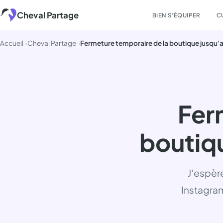
Aller
Cheval Partage
BIEN S'ÉQUIPER
C
au
contenu
Accueil
Cheval Partage
Fer
boutiqu
J'espère
Instagram